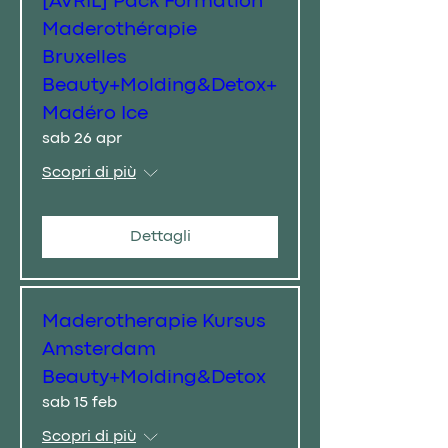
[AVRIL] Pack Formation
Maderothérapie
Bruxelles
Beauty+Molding&Detox+
Madéro Ice
sab 26 apr
Scopri di più
Dettagli
Maderotherapie Kursus
Amsterdam
Beauty+Molding&Detox
sab 15 feb
Scopri di più