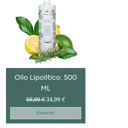
Olio Lipolitico, 500
ML
Prezzo regolare
Prezzo scontato
69,99 €
34,99 €
Esaurito