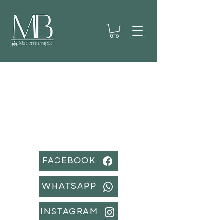
CONTATE-NOS
Se você tiver alguma dúvida ou
pergunta, não hesite em nos escrever
FACEBOOK
WHATSAPP
INSTAGRAM