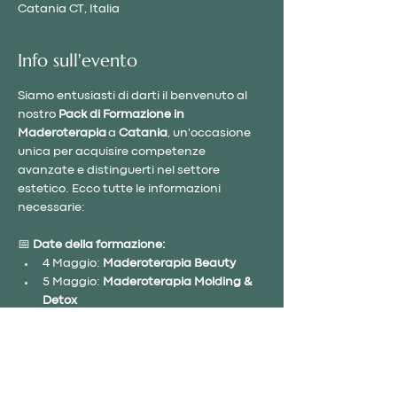
Catania CT, Italia
Info sull'evento
Siamo entusiasti di darti il benvenuto al 
nostro 
Pack di Formazione in 
Maderoterapia
 a 
Catania
, un'occasione 
unica per acquisire competenze 
avanzate e distinguerti nel settore 
estetico. Ecco tutte le informazioni 
necessarie:
📅 
Date della formazione:
4 Maggio: 
Maderoterapia Beauty
5 Maggio: 
Maderoterapia Molding & 
Detox
💼 
Cosa include il pack:
Kit completo per Maderoterapia 
Beauty e Molding & Detox