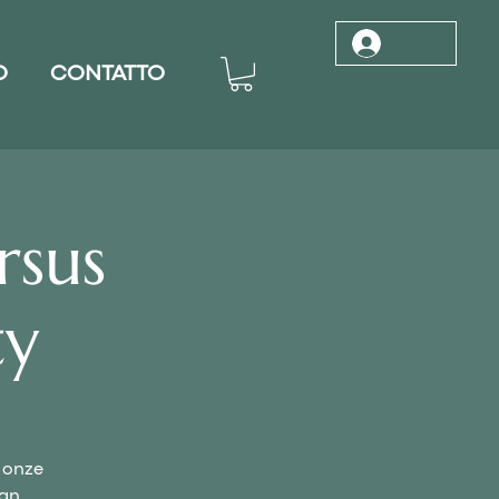
Accedi
O
CONTATTO
rsus
ty
 onze
van