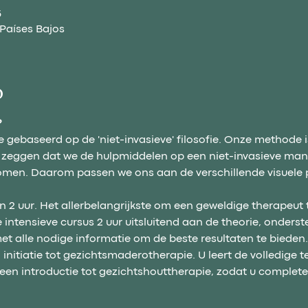
5
aíses Bajos
o
?
 gebaseerd op de 'niet-invasieve' filosofie. Onze methode i
 wil zeggen dat we de hulpmiddelen op een niet-invasieve ma
men. Daarom passen we ons aan de verschillende visuele pr
n 2 uur. Het allerbelangrijkste om een ​​geweldige therapeut t
intensieve cursus 2 uur uitsluitend aan de theorie, onders
et alle nodige informatie om de beste resultaten te bieden.
nitiatie tot gezichtsmaderotherapie. U leert de volledige t
een introductie tot gezichtshouttherapie, zodat u complet