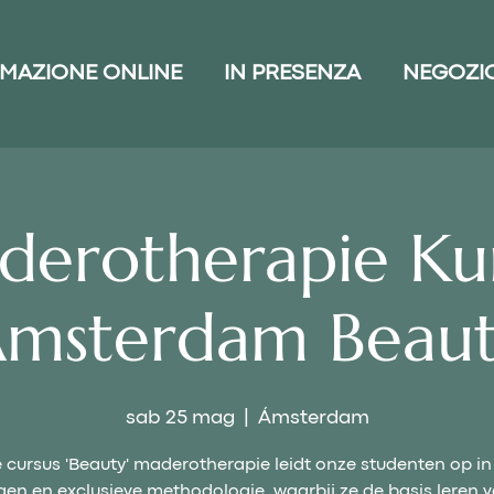
MAZIONE ONLINE
IN PRESENZA
NEGOZI
erotherapie Ku
msterdam Beau
sab 25 mag
  |  
Ámsterdam
 cursus 'Beauty' maderotherapie leidt onze studenten op in
gen en exclusieve methodologie, waarbij ze de basis leren 