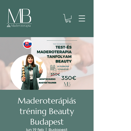
Maderoterápiás
tréning Beauty
Budapest
lun 19 feb
  |  
Budapest