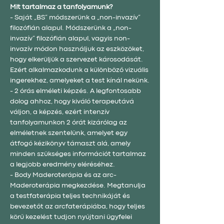
Mit tartalmaz a tanfolyamunk?
- Saját „BS” módszerünk a „non-invazív” 
filozófián alapul. Módszerünk a „non-
invazív” filozófián alapul, vagyis non-
invazív módon használjuk az eszközöket, 
hogy elkerüljük a szervezet károsodását. 
Ezért alkalmazkodunk a különböző vizuális 
ingerekhez, amelyeket a test kínál nekünk.
- 2 órás elméleti képzés. A legfontosabb 
dolog ahhoz, hogy kiváló terapeutává 
váljon, a képzés, ezért intenzív 
tanfolyamunkon 2 órát kizárólag az 
elméletnek szentelünk, amelyet egy 
átfogó kézikönyv támaszt alá, amely 
minden szükséges információt tartalmaz 
a legjobb eredmény eléréséhez.
- Body Maderoterápia és az arc-
Maderoterápia megkezdése. Megtanulja 
a testfaterápia teljes technikáját és 
bevezetőt az arcfaterápiába, hogy teljes 
körű kezelést tudjon nyújtani ügyfelei 