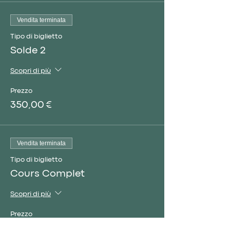
Certificat International
Kit Corporel fabriqué en Espagne
Vendita terminata
de Qualité Premium (Évalué à 250 €)
Soutien WhatsApp post-formation
Tipo di biglietto
par Montse Bueno
Solde 2
Centre Officiel Autorisé Montse
Bueno (Site Web)
Scopri di più
Club VIP Montse Bueno (Contenu
Marketing hebdomadaire gratuit)
Prezzo
350,00 €
Vendita terminata
Tipo di biglietto
Cours Complet
Scopri di più
Prezzo
450,00 €