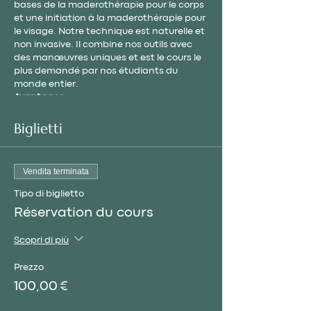
bases de la maderothérapie pour le corps
et une initiation à la maderothérapie pour
le visage. Notre technique est naturelle et
non invasive. Il combine nos outils avec
des manœuvres uniques et est le cours le
plus demandé par nos étudiants du
monde entier.
Avantages
Réduction du volume corporel.
Biglietti
Favorise la perte de poids.
Élimination de la cellulite grâce à
la mobilisation des toxines.
Vendita terminata
Activation du système circulatoire
et lymphatique.
Tipo di biglietto
Sensation de bien-être et de
Réservation du cours
détente après chaque séance.
Favorise le maintien d'une bonne
Scopri di più
forme physique.
Qu'est ce que ce cours inclus?
Prezzo
100,00 €
Formation Maderothérapie
Corporelle (8 heures)