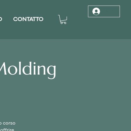
Accedi
O
CONTATTO
Molding
o corso
offrire