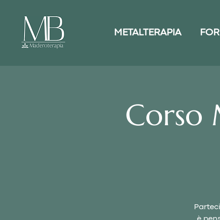
METALTERAPIA
FOR
Corso 
Partec
è pens