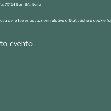
b, 70124 Bari BA, Italia
a delle tue impostazioni relative a Statistiche e cookie fu
sto evento
O LEGALE
POLITICA SUI COOKIE
RESI 