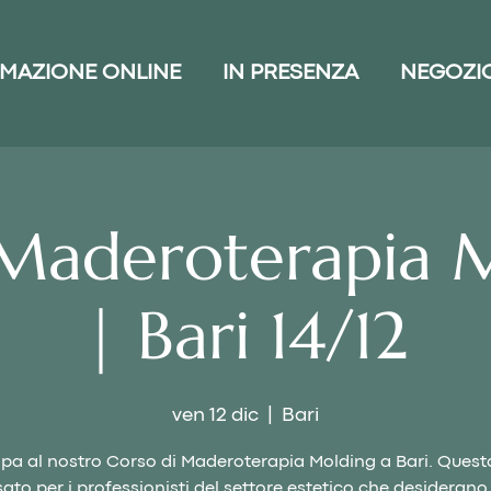
MAZIONE ONLINE
IN PRESENZA
NEGOZI
Maderoterapia 
| Bari 14/12
ven 12 dic
  |  
Bari
ipa al nostro Corso di Maderoterapia Molding a Bari. Quest
ato per i professionisti del settore estetico che desiderano 