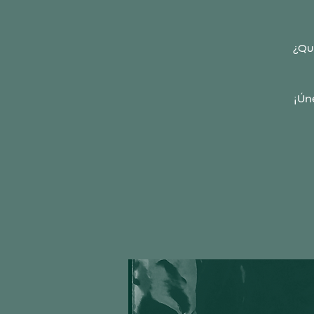
¿Qu
¡Ún