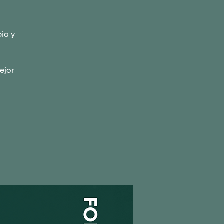
ia y
ejor