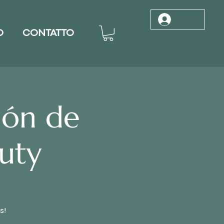
Accedi
O
CONTATTO
ión de
uty
s!