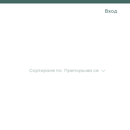
Вход
КОНТАКТ
Сортиране по:
Препоръчва се
кти...
а да продължите да пазарувате.