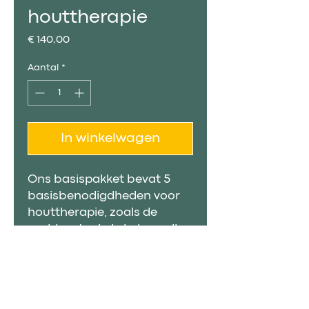
houttherapie
Prijs
€ 140,00
Aantal
*
In winkelwagen
Ons basispakket bevat 5
basisbenodigdheden voor
houttherapie, zoals de
paddenstoel, de kubusroller,
de groefroller, de Zweedse
beker en de schep of spatel.