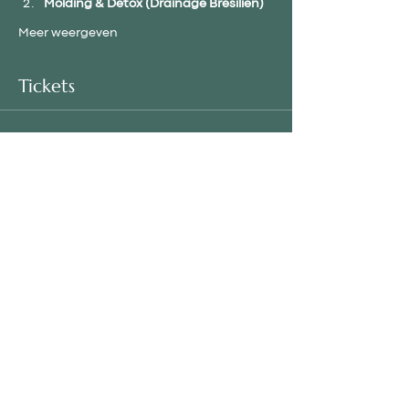
Molding & Detox (Drainage Brésilien)
Meer weergeven
Tickets
Verkoop geëindigd op
Soort ticket
Réservation du cours
Meer info
Prijs
€ 100,00