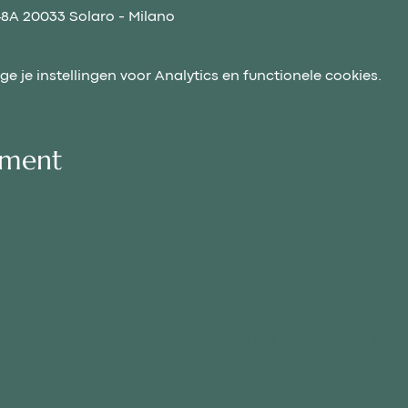
48A 20033 Solaro - Milano
 je instellingen voor Analytics en functionele cookies.
ement
 WAARSCHUWING
COOKIESBELEID
RETO