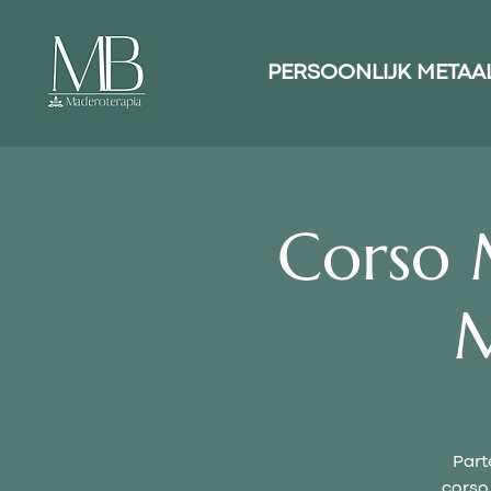
PERSOONLIJK METAA
Corso 
Part
corso 