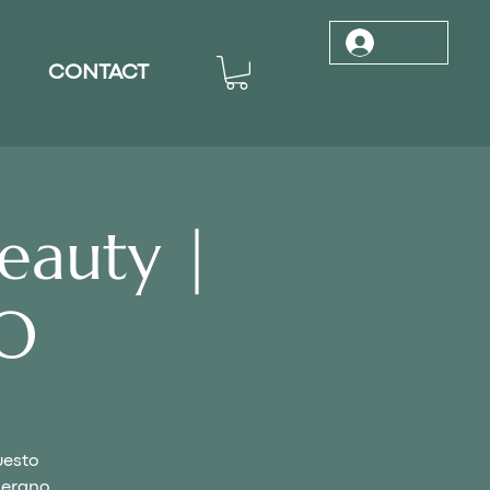
Inloggen
CONTACT
eauty |
O
uesto
iderano