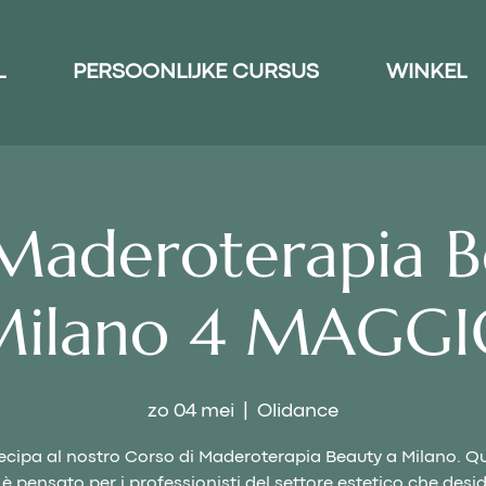
L
PERSOONLIJKE CURSUS
WINKEL
Maderoterapia B
Milano 4 MAGGI
zo 04 mei
  |  
Olidance
ecipa al nostro Corso di Maderoterapia Beauty a Milano. Q
è pensato per i professionisti del settore estetico che des