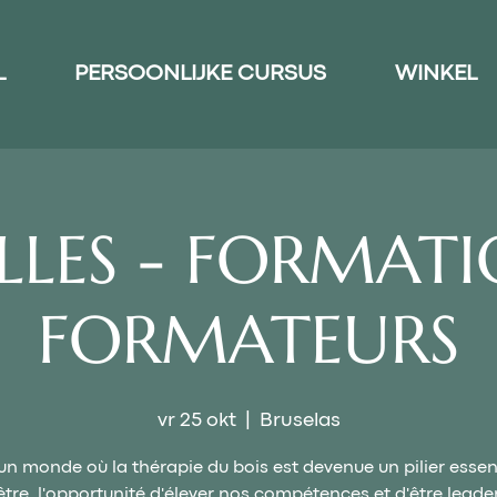
L
PERSOONLIJKE CURSUS
WINKEL
LLES - FORMATI
FORMATEURS
vr 25 okt
  |  
Bruselas
n monde où la thérapie du bois est devenue un pilier essen
être, l'opportunité d'élever nos compétences et d'être leade