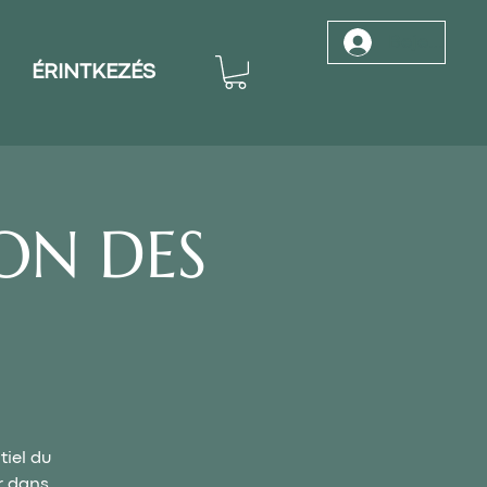
Bejelentke
ÉRINTKEZÉS
ON DES
tiel du
r dans