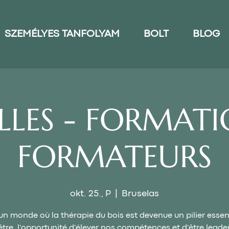
SZEMÉLYES TANFOLYAM
BOLT
BLOG
LLES - FORMATI
FORMATEURS
okt. 25., P
  |  
Bruselas
n monde où la thérapie du bois est devenue un pilier essen
être, l'opportunité d'élever nos compétences et d'être leade