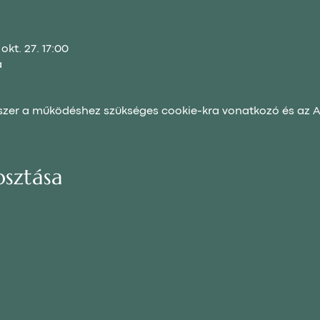
okt. 27. 17:00
a
dszer a működéshez szükséges cookie-kra vonatkozó és az An
sztása
YELMEZTETÉS
COOKIE-POLITIKA
VISSZAT