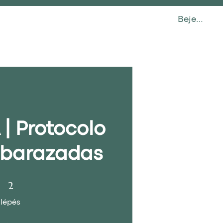
Bejelentke
ÉRINTKEZÉS
| Protocolo
barazadas
2 lépés
2
lépés