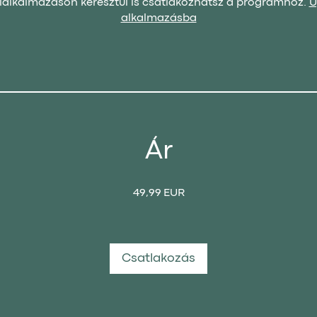
lalkalmazáson keresztül is csatlakozhatsz a programhoz.
U
alkalmazásba
Ár
49,99 EUR
Csatlakozás