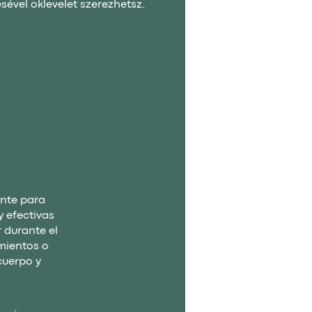
ével oklevelet szerezhetsz.
nte para
y efectivas
 durante el
mientos o
cuerpo y