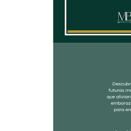
Descubr
futuras ma
que alivia
embarazo
para em