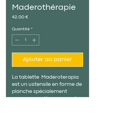
Maderothérapie
Prix
42,00 €
Quantité
*
Ajouter au panier
La tablette Maderoterapia
est un ustensile en forme de
planche spécialement
conçu pour décomposer les
graisses localisées les plus
dures du corps.