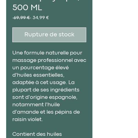
500 ML
Prix
Prix
 69,99 € 
34,99 €
original
promotionnel
Rupture de stock
Une formule naturelle pour
massage professionnel avec
un pourcentage élevé
d'huiles essentielles,
adaptée à cet usage. La
plupart de ses ingrédients
sont d'origine espagnole,
notamment l'huile
d'amande et les pépins de
raisin violet.
Contient des huiles