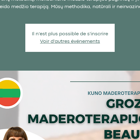
eido medžio terapiją. Mūsų methodika, natūrali ir neinvazin
Il n'est plus possible de s'inscrire
Voir d'autres événements