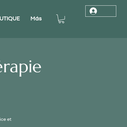
Se connec
UTIQUE
Más
rapie
ice et