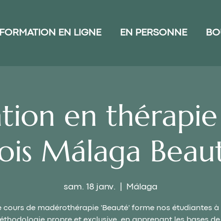
FORMATION EN LIGNE
EN PERSONNE
BO
tion en thérapie 
ois Málaga Beau
sam. 18 janv.
  |  
Málaga
 cours de madérothérapie 'Beauté' forme nos étudiantes à
thodologie propre et exclusive, en apprenant les bases de