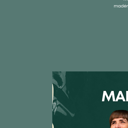
madéro