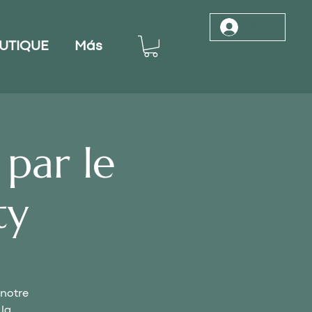
Se connec
UTIQUE
Más
par le
ty
 notre
 la