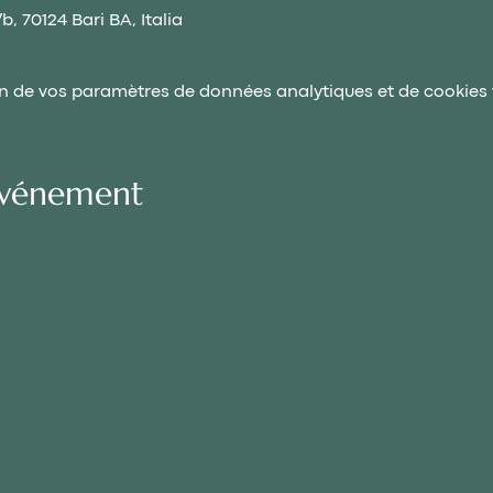
b, 70124 Bari BA, Italia
n de vos paramètres de données analytiques et de cookies 
événement
N LÉGALE
POLITIQUE DE
REMB
COOKIES