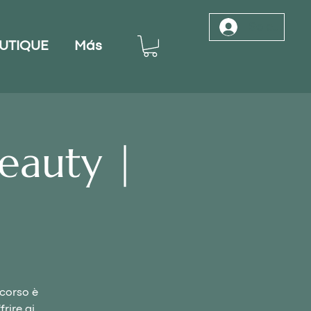
Se connec
UTIQUE
Más
eauty |
 corso è
rire ai