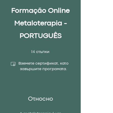
Formação Online
Metaloterapia -
PORTUGUÊS
14 стъпки
14
стъпки
Вземете сертификат, като
завършите програмата.
Относно