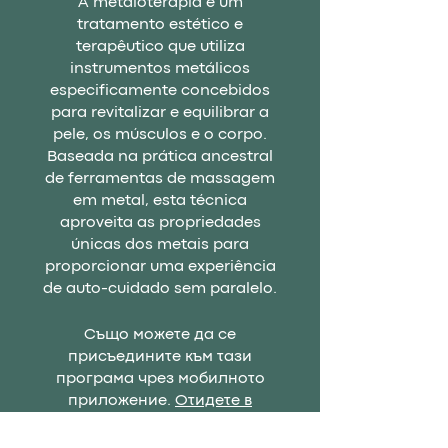
A metaloterapia é um
tratamento estético e
terapêutico que utiliza
instrumentos metálicos
especificamente concebidos
para revitalizar e equilibrar a
pele, os músculos e o corpo.
Baseada na prática ancestral
de ferramentas de massagem
em metal, esta técnica
aproveita as propriedades
únicas dos metais para
proporcionar uma experiência
de auto-cuidado sem paralelo.
Също можете да се
присъедините към тази
програма чрез мобилното
приложение.
Отидете в
приложението