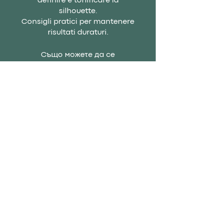
definire e tonificare la
silhouette.
Consigli pratici per mantenere
risultati duraturi.
Също можете да се
присъедините към тази
програма чрез мобилното
приложение.
Отидете в
приложението
Цена
199,00 €
Присъединете се