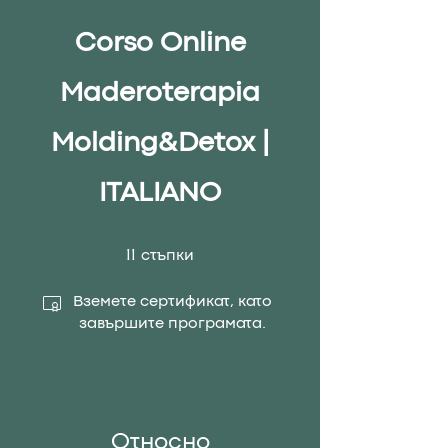
Corso Online
Maderoterapia
Molding&Detox |
ITALIANO
11 стъпки
11
стъпки
Вземете сертификат, като
завършите програмата.
Относно